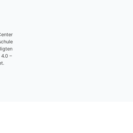
Center
schule
ligten
 4.0 –
t.