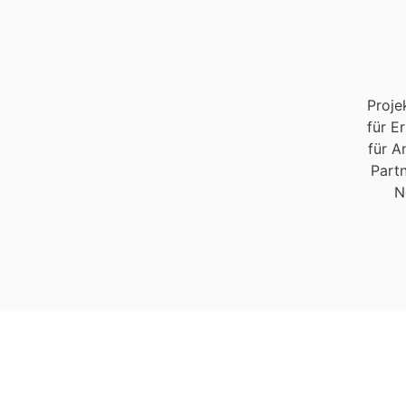
Proje
für E
für A
Partn
N